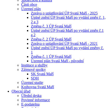
Společnost a kultura
Části obce
Územní plán
Zpráva o uplatňování ÚP Svatá Maří - 2025
Úplné znění ÚP Svatá Maří po vydání změn č. 1,
2 a 3
Změna č. 3 ÚP Svatá Maří
Úplné znění ÚP Svatá Maří po vydání změn č.1
a 2
Změna č. 2 ÚP Svatá Maří
Zpráva o uplatňování ÚP Svatá Maří - 2021
Úplné znění ÚP Svatá Maří po vydání změny č.
1
Změna č. 1 ÚP Svatá Maří
Územní plán Svatá Maří - původní
Instituce a služby
Zájmové spolky
SK Svatá Maří
SDH
Územní studie
Knihovna Svatá Maří
Obecní úřad
Úřední deska
Povinné informace
E-podatelna