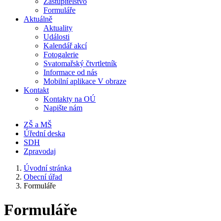
Zastupitelstvo
Formuláře
Aktuálně
Aktuality
Události
Kalendář akcí
Fotogalerie
Svatomařský čtvrtletník
Informace od nás
Mobilní aplikace V obraze
Kontakt
Kontakty na OÚ
Napište nám
ZŠ a MŠ
Úřední deska
SDH
Zpravodaj
Úvodní stránka
Obecní úřad
Formuláře
Formuláře