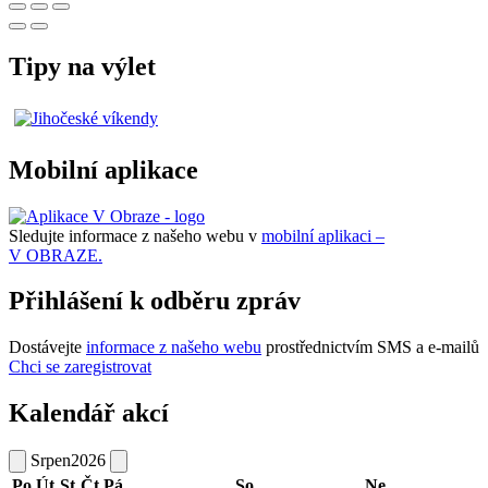
Tipy na výlet
Mobilní aplikace
Sledujte informace z našeho webu v
mobilní aplikaci –
V OBRAZE.
Přihlášení k odběru zpráv
Dostávejte
informace z našeho webu
prostřednictvím SMS a e-mailů
Chci se zaregistrovat
Kalendář akcí
Srpen
2026
Po
Út
St
Čt
Pá
So
Ne