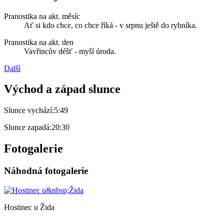
Pranostika na akt. měsíc
Ať si kdo chce, co chce říká - v srpnu ještě do rybníka.
Pranostika na akt. den
Vavřincův déšť - myší úroda.
Další
Východ a západ slunce
Slunce vychází:
5:49
Slunce zapadá:
20:30
Fotogalerie
Náhodná fotogalerie
Hostinec u Žida