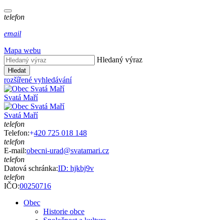
telefon
email
Mapa webu
Hledaný výraz
Hledat
rozšířené vyhledávání
Svatá Maří
Svatá Maří
telefon
Telefon:
+
420 725 018 148
telefon
E-mail:
obecni-urad@svatamari.cz
telefon
Datová schránka:
ID: hjkbj9v
telefon
IČO:
00250716
Obec
Historie obce