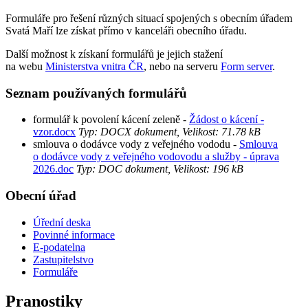
Formuláře pro řešení různých situací spojených s obecním úřadem
Svatá Maří lze získat přímo v kanceláři obecního úřadu.
Další možnost k získaní formulářů je jejich stažení
na webu
Ministerstva vnitra ČR
, nebo na serveru
Form server
.
Seznam používaných formulářů
formulář k povolení kácení zeleně -
Žádost o kácení -
vzor.docx
Typ: DOCX dokument, Velikost: 71.78 kB
smlouva o dodávce vody z veřejného vododu -
Smlouva
o dodávce vody z veřejného vodovodu a služby - úprava
2026.doc
Typ: DOC dokument, Velikost: 196 kB
Obecní úřad
Úřední deska
Povinné informace
E-podatelna
Zastupitelstvo
Formuláře
Pranostiky