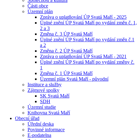
Společnost a kultura
Části obce
Územní plán
Zpráva o uplatňování ÚP Svatá Maří - 2025
Úplné znění ÚP Svatá Maří po vydání změn č. 1,
2 a 3
Změna č. 3 ÚP Svatá Maří
Úplné znění ÚP Svatá Maří po vydání změn č.1
a 2
Změna č. 2 ÚP Svatá Maří
Zpráva o uplatňování ÚP Svatá Maří - 2021
Úplné znění ÚP Svatá Maří po vydání změny č.
1
Změna č. 1 ÚP Svatá Maří
Územní plán Svatá Maří - původní
Instituce a služby
Zájmové spolky
SK Svatá Maří
SDH
Územní studie
Knihovna Svatá Maří
Obecní úřad
Úřední deska
Povinné informace
E-podatelna