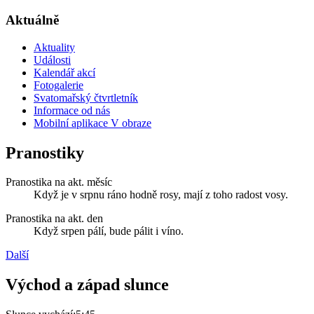
Aktuálně
Aktuality
Události
Kalendář akcí
Fotogalerie
Svatomařský čtvrtletník
Informace od nás
Mobilní aplikace V obraze
Pranostiky
Pranostika na akt. měsíc
Když je v srpnu ráno hodně rosy, mají z toho radost vosy.
Pranostika na akt. den
Když srpen pálí, bude pálit i víno.
Další
Východ a západ slunce