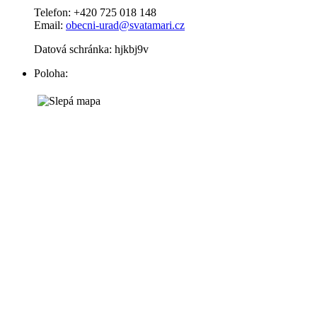
Telefon: +420 725 018 148
Email:
obecni-urad@svatamari.cz
Datová schránka: hjkbj9v
Poloha: