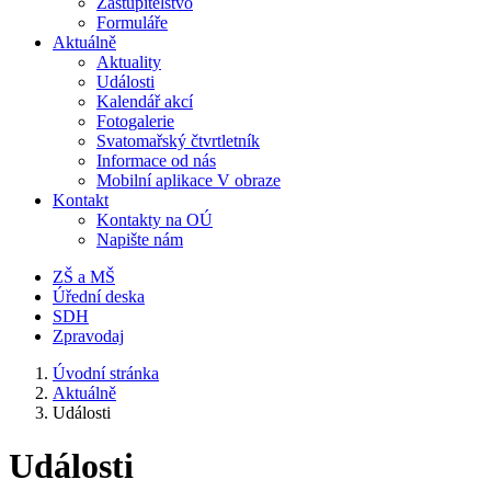
Zastupitelstvo
Formuláře
Aktuálně
Aktuality
Události
Kalendář akcí
Fotogalerie
Svatomařský čtvrtletník
Informace od nás
Mobilní aplikace V obraze
Kontakt
Kontakty na OÚ
Napište nám
ZŠ a MŠ
Úřední deska
SDH
Zpravodaj
Úvodní stránka
Aktuálně
Události
Události