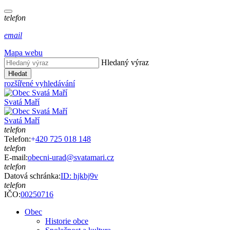
telefon
email
Mapa webu
Hledaný výraz
Hledat
rozšířené vyhledávání
Svatá Maří
Svatá Maří
telefon
Telefon:
+
420 725 018 148
telefon
E-mail:
obecni-urad@svatamari.cz
telefon
Datová schránka:
ID: hjkbj9v
telefon
IČO:
00250716
Obec
Historie obce