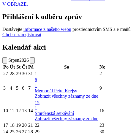
V OBRAZE.
Přihlášení k odběru zpráv
Dostávejte
informace z našeho webu
prostřednictvím SMS a e-mailů
Chci se zaregistrovat
Kalendář akcí
Srpen
2026
Po
Út
St
Čt
Pá
So
Ne
27
28
29
30
31
1
2
8
1
3
4
5
6
7
9
Memoriál Petra Krejsy
Zobrazit všechny záznamy ze dne
15
1
10
11
12
13
14
16
Smrčenská setkávání
Zobrazit všechny záznamy ze dne
17
18
19
20
21
22
23
24
25
26
27
28
29
30