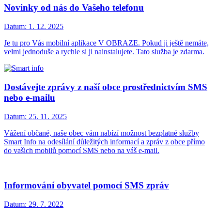
Novinky od nás do Vašeho telefonu
Datum:
1. 12. 2025
Je tu pro Vás mobilní aplikace V OBRAZE. Pokud ji ještě nemáte,
velmi jednoduše a rychle si ji nainstalujete. Tato služba je zdarma.
Dostávejte zprávy z naší obce prostřednictvím SMS
nebo e-mailu
Datum:
25. 11. 2025
Vážení občané, naše obec vám nabízí možnost bezplatné služby
Smart Info na odesílání důležitých informací a zpráv z obce přímo
do vašich mobilů pomocí SMS nebo na váš e-mail.
Informování obyvatel pomocí SMS zpráv
Datum:
29. 7. 2022