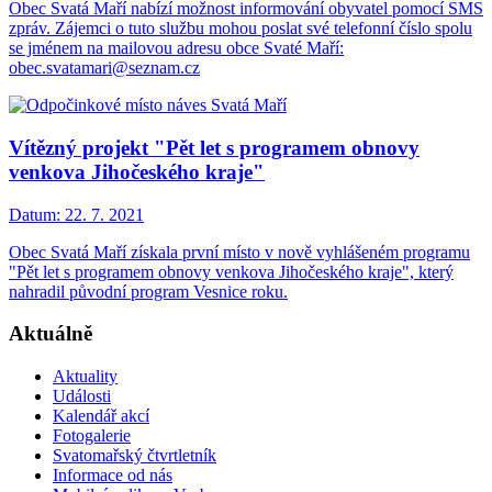
Obec Svatá Maří nabízí možnost informování obyvatel pomocí SMS
zpráv. Zájemci o tuto službu mohou poslat své telefonní číslo spolu
se jménem na mailovou adresu obce Svaté Maří:
obec.svatamari@seznam.cz
Vítězný projekt "Pět let s programem obnovy
venkova Jihočeského kraje"
Datum:
22. 7. 2021
Obec Svatá Maří získala první místo v nově vyhlášeném programu
"Pět let s programem obnovy venkova Jihočeského kraje", který
nahradil původní program Vesnice roku.
Aktuálně
Aktuality
Události
Kalendář akcí
Fotogalerie
Svatomařský čtvrtletník
Informace od nás