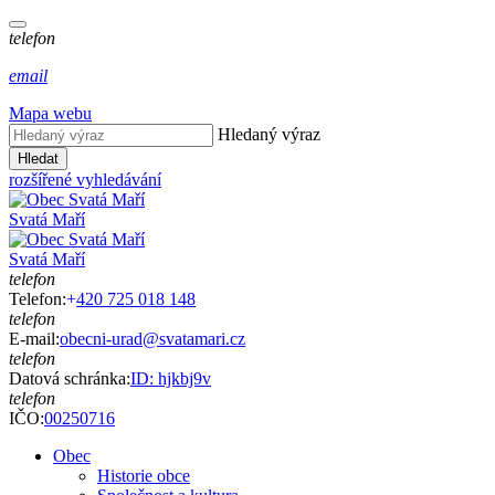
telefon
email
Mapa webu
Hledaný výraz
Hledat
rozšířené vyhledávání
Svatá Maří
Svatá Maří
telefon
Telefon:
+
420 725 018 148
telefon
E-mail:
obecni-urad@svatamari.cz
telefon
Datová schránka:
ID: hjkbj9v
telefon
IČO:
00250716
Obec
Historie obce