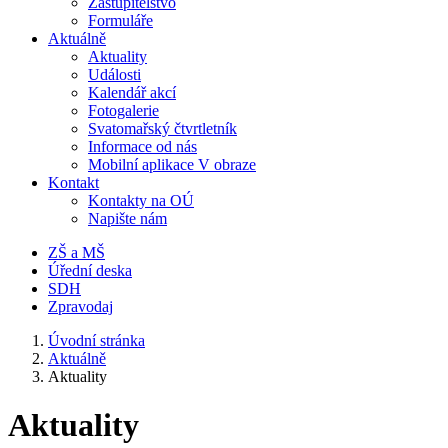
Zastupitelstvo
Formuláře
Aktuálně
Aktuality
Události
Kalendář akcí
Fotogalerie
Svatomařský čtvrtletník
Informace od nás
Mobilní aplikace V obraze
Kontakt
Kontakty na OÚ
Napište nám
ZŠ a MŠ
Úřední deska
SDH
Zpravodaj
Úvodní stránka
Aktuálně
Aktuality
Aktuality