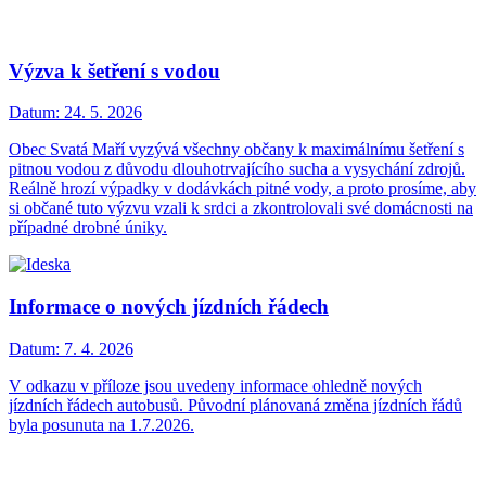
Výzva k šetření s vodou
Datum:
24. 5. 2026
Obec Svatá Maří vyzývá všechny občany k maximálnímu šetření s
pitnou vodou z důvodu dlouhotrvajícího sucha a vysychání zdrojů.
Reálně hrozí výpadky v dodávkách pitné vody, a proto prosíme, aby
si občané tuto výzvu vzali k srdci a zkontrolovali své domácnosti na
případné drobné úniky.
Informace o nových jízdních řádech
Datum:
7. 4. 2026
V odkazu v příloze jsou uvedeny informace ohledně nových
jízdních řádech autobusů. Původní plánovaná změna jízdních řádů
byla posunuta na 1.7.2026.