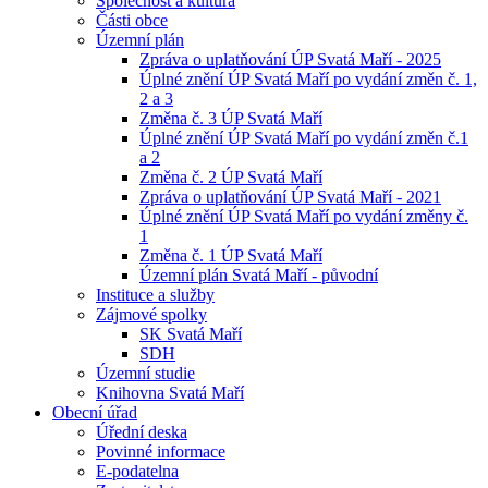
Společnost a kultura
Části obce
Územní plán
Zpráva o uplatňování ÚP Svatá Maří - 2025
Úplné znění ÚP Svatá Maří po vydání změn č. 1,
2 a 3
Změna č. 3 ÚP Svatá Maří
Úplné znění ÚP Svatá Maří po vydání změn č.1
a 2
Změna č. 2 ÚP Svatá Maří
Zpráva o uplatňování ÚP Svatá Maří - 2021
Úplné znění ÚP Svatá Maří po vydání změny č.
1
Změna č. 1 ÚP Svatá Maří
Územní plán Svatá Maří - původní
Instituce a služby
Zájmové spolky
SK Svatá Maří
SDH
Územní studie
Knihovna Svatá Maří
Obecní úřad
Úřední deska
Povinné informace
E-podatelna