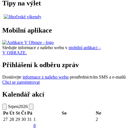
Tipy na výlet
Mobilní aplikace
Sledujte informace z našeho webu v
mobilní aplikaci –
V OBRAZE.
Přihlášení k odběru zpráv
Dostávejte
informace z našeho webu
prostřednictvím SMS a e-mailů
Chci se zaregistrovat
Kalendář akcí
Srpen
2026
Po
Út
St
Čt
Pá
So
Ne
27
28
29
30
31
1
2
8