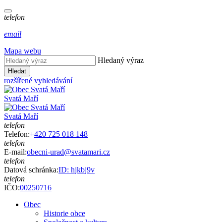
telefon
email
Mapa webu
Hledaný výraz
Hledat
rozšířené vyhledávání
Svatá Maří
Svatá Maří
telefon
Telefon:
+
420 725 018 148
telefon
E-mail:
obecni-urad@svatamari.cz
telefon
Datová schránka:
ID: hjkbj9v
telefon
IČO:
00250716
Obec
Historie obce