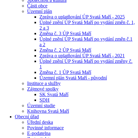
Společnost a kultura
Části obce
Územní plán
Zpráva o uplatňování ÚP Svatá Maří - 2025
Úplné znění ÚP Svatá Maří po vydání změn č. 1,
2 a 3
Změna č. 3 ÚP Svatá Maří
Úplné znění ÚP Svatá Maří po vydání změn č.1
a 2
Změna č. 2 ÚP Svatá Maří
Zpráva o uplatňování ÚP Svatá Maří - 2021
Úplné znění ÚP Svatá Maří po vydání změny č.
1
Změna č. 1 ÚP Svatá Maří
Územní plán Svatá Maří - původní
Instituce a služby
Zájmové spolky
SK Svatá Maří
SDH
Územní studie
Knihovna Svatá Maří
Obecní úřad
Úřední deska
Povinné informace
E-podatelna