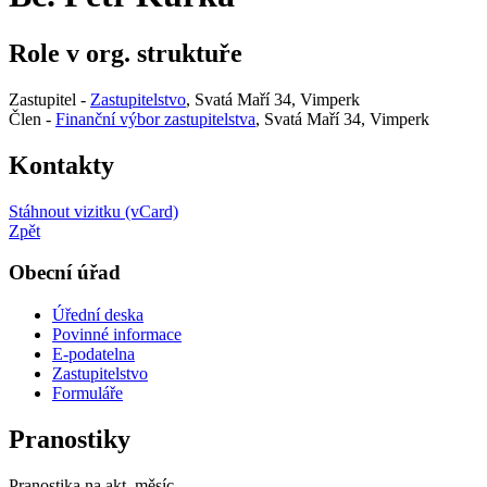
Role v org. struktuře
Zastupitel -
Zastupitelstvo
, Svatá Maří 34, Vimperk
Člen -
Finanční výbor zastupitelstva
, Svatá Maří 34, Vimperk
Kontakty
Stáhnout vizitku (vCard)
Zpět
Obecní úřad
Úřední deska
Povinné informace
E-podatelna
Zastupitelstvo
Formuláře
Pranostiky
Pranostika na akt. měsíc