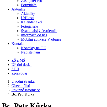
Zastupitelstvo
Formuláře
Aktuálně
Aktuality
Události
Kalendář akcí
Fotogalerie
Svatomařský čtvrtletník
Informace od nás
Mobilní aplikace V obraze
Kontakt
Kontakty na OÚ
Napište nám
ZŠ a MŠ
Úřední deska
SDH
Zpravodaj
Úvodní stránka
Obecní úřad
Povinné informace
Bc. Petr Kůrka
Bc. Petr Kůrka