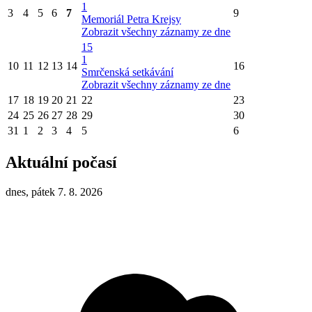
1
3
4
5
6
7
9
Memoriál Petra Krejsy
Zobrazit všechny záznamy ze dne
15
1
10
11
12
13
14
16
Smrčenská setkávání
Zobrazit všechny záznamy ze dne
17
18
19
20
21
22
23
24
25
26
27
28
29
30
31
1
2
3
4
5
6
Aktuální počasí
dnes, pátek 7. 8. 2026