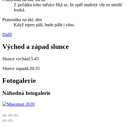
Z počátku toho měsíce říká se, že opět studený vítr ze strnišť
fouká.
Pranostika na akt. den
Když srpen pálí, bude pálit i víno.
Další
Východ a západ slunce
Slunce vychází:
5:45
Slunce zapadá:
20:35
Fotogalerie
Náhodná fotogalerie