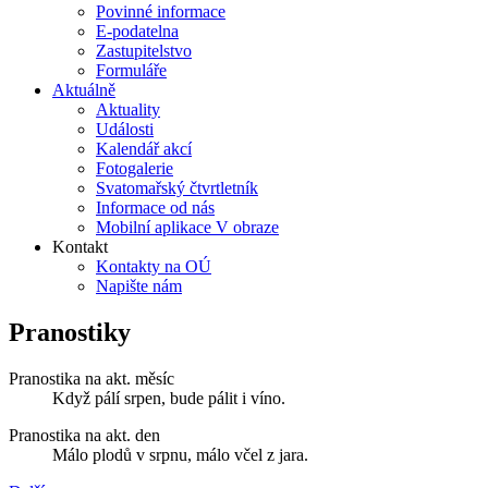
Povinné informace
E-podatelna
Zastupitelstvo
Formuláře
Aktuálně
Aktuality
Události
Kalendář akcí
Fotogalerie
Svatomařský čtvrtletník
Informace od nás
Mobilní aplikace V obraze
Kontakt
Kontakty na OÚ
Napište nám
Pranostiky
Pranostika na akt. měsíc
Když pálí srpen, bude pálit i víno.
Pranostika na akt. den
Málo plodů v srpnu, málo včel z jara.