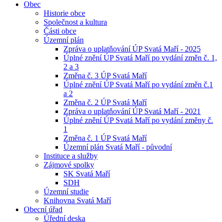
Obec
Historie obce
Společnost a kultura
Části obce
Územní plán
Zpráva o uplatňování ÚP Svatá Maří - 2025
Úplné znění ÚP Svatá Maří po vydání změn č. 1,
2 a 3
Změna č. 3 ÚP Svatá Maří
Úplné znění ÚP Svatá Maří po vydání změn č.1
a 2
Změna č. 2 ÚP Svatá Maří
Zpráva o uplatňování ÚP Svatá Maří - 2021
Úplné znění ÚP Svatá Maří po vydání změny č.
1
Změna č. 1 ÚP Svatá Maří
Územní plán Svatá Maří - původní
Instituce a služby
Zájmové spolky
SK Svatá Maří
SDH
Územní studie
Knihovna Svatá Maří
Obecní úřad
Úřední deska