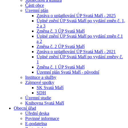
Společnost a kultura
Části obce
Územní plán
Zpráva o uplatňování ÚP Svatá Maří - 2025
Úplné znění ÚP Svatá Maří po vydání změn č. 1,
2 a 3
Změna č. 3 ÚP Svatá Maří
Úplné znění ÚP Svatá Maří po vydání změn č.1
a 2
Změna č. 2 ÚP Svatá Maří
Zpráva o uplatňování ÚP Svatá Maří - 2021
Úplné znění ÚP Svatá Maří po vydání změny č.
1
Změna č. 1 ÚP Svatá Maří
Územní plán Svatá Maří - původní
Instituce a služby
Zájmové spolky
SK Svatá Maří
SDH
Územní studie
Knihovna Svatá Maří
Obecní úřad
Úřední deska
Povinné informace
E-podatelna