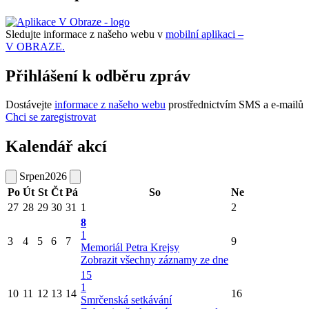
Sledujte informace z našeho webu v
mobilní aplikaci –
V OBRAZE.
Přihlášení k odběru zpráv
Dostávejte
informace z našeho webu
prostřednictvím SMS a e-mailů
Chci se zaregistrovat
Kalendář akcí
Srpen
2026
Po
Út
St
Čt
Pá
So
Ne
27
28
29
30
31
1
2
8
1
3
4
5
6
7
9
Memoriál Petra Krejsy
Zobrazit všechny záznamy ze dne
15
1
10
11
12
13
14
16
Smrčenská setkávání