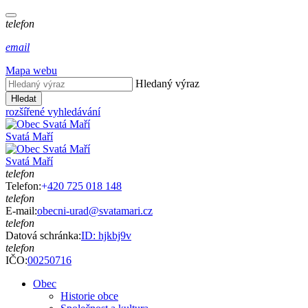
telefon
email
Mapa webu
Hledaný výraz
Hledat
rozšířené vyhledávání
Svatá Maří
Svatá Maří
telefon
Telefon:
+
420 725 018 148
telefon
E-mail:
obecni-urad@svatamari.cz
telefon
Datová schránka:
ID: hjkbj9v
telefon
IČO:
00250716
Obec
Historie obce