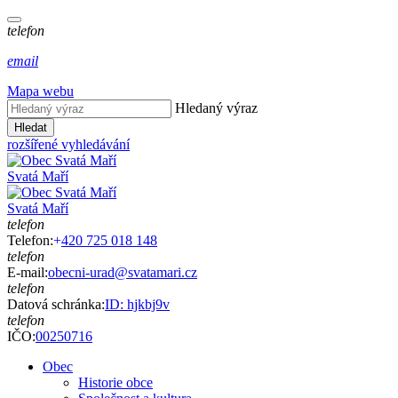
telefon
email
Mapa webu
Hledaný výraz
Hledat
rozšířené vyhledávání
Svatá Maří
Svatá Maří
telefon
Telefon:
+
420 725 018 148
telefon
E-mail:
obecni-urad@svatamari.cz
telefon
Datová schránka:
ID: hjkbj9v
telefon
IČO:
00250716
Obec
Historie obce