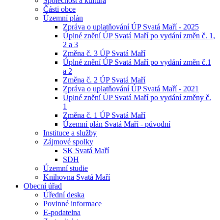
Společnost a kultura
Části obce
Územní plán
Zpráva o uplatňování ÚP Svatá Maří - 2025
Úplné znění ÚP Svatá Maří po vydání změn č. 1,
2 a 3
Změna č. 3 ÚP Svatá Maří
Úplné znění ÚP Svatá Maří po vydání změn č.1
a 2
Změna č. 2 ÚP Svatá Maří
Zpráva o uplatňování ÚP Svatá Maří - 2021
Úplné znění ÚP Svatá Maří po vydání změny č.
1
Změna č. 1 ÚP Svatá Maří
Územní plán Svatá Maří - původní
Instituce a služby
Zájmové spolky
SK Svatá Maří
SDH
Územní studie
Knihovna Svatá Maří
Obecní úřad
Úřední deska
Povinné informace
E-podatelna