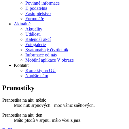
Povinné informace
E-podatelna
Zastupitelstvo
Formuláře
Aktuálně
Aktuality
Události
Kalendář akcí
Fotogalerie
Svatomařský čtvrtletník
Informace od nás
Mobilní aplikace V obraze
Kontakt
Kontakty na OÚ
Napište nám
Pranostiky
Pranostika na akt. měsíc
Moc hub srpnových - moc vánic sněhových.
Pranostika na akt. den
Málo plodů v srpnu, málo včel z jara.