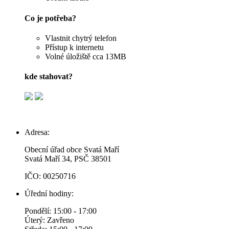
Co je potřeba?
Vlastnit chytrý telefon
Přístup k internetu
Volné úložiště cca 13MB
kde stahovat?
Adresa:
Obecní úřad obce Svatá Maří
Svatá Maří 34, PSČ 38501
IČO: 00250716
Úřední hodiny:
Pondělí: 15:00 - 17:00
Úterý: Zavřeno