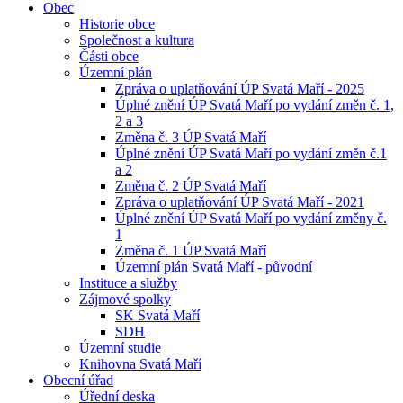
Obec
Historie obce
Společnost a kultura
Části obce
Územní plán
Zpráva o uplatňování ÚP Svatá Maří - 2025
Úplné znění ÚP Svatá Maří po vydání změn č. 1,
2 a 3
Změna č. 3 ÚP Svatá Maří
Úplné znění ÚP Svatá Maří po vydání změn č.1
a 2
Změna č. 2 ÚP Svatá Maří
Zpráva o uplatňování ÚP Svatá Maří - 2021
Úplné znění ÚP Svatá Maří po vydání změny č.
1
Změna č. 1 ÚP Svatá Maří
Územní plán Svatá Maří - původní
Instituce a služby
Zájmové spolky
SK Svatá Maří
SDH
Územní studie
Knihovna Svatá Maří
Obecní úřad
Úřední deska