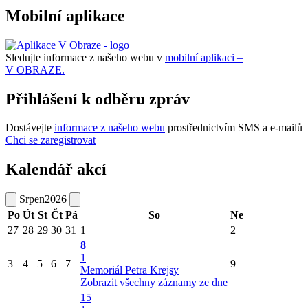
Mobilní aplikace
Sledujte informace z našeho webu v
mobilní aplikaci –
V OBRAZE.
Přihlášení k odběru zpráv
Dostávejte
informace z našeho webu
prostřednictvím SMS a e-mailů
Chci se zaregistrovat
Kalendář akcí
Srpen
2026
Po
Út
St
Čt
Pá
So
Ne
27
28
29
30
31
1
2
8
1
3
4
5
6
7
9
Memoriál Petra Krejsy
Zobrazit všechny záznamy ze dne
15