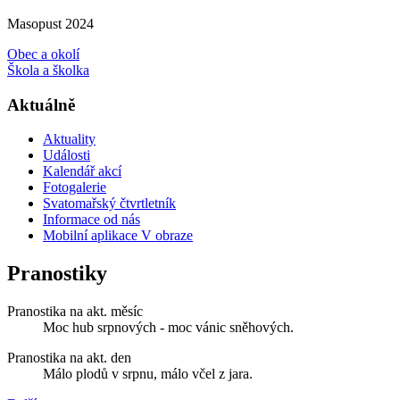
Masopust 2024
Obec a okolí
Škola a školka
Aktuálně
Aktuality
Události
Kalendář akcí
Fotogalerie
Svatomařský čtvrtletník
Informace od nás
Mobilní aplikace V obraze
Pranostiky
Pranostika na akt. měsíc
Moc hub srpnových - moc vánic sněhových.
Pranostika na akt. den
Málo plodů v srpnu, málo včel z jara.