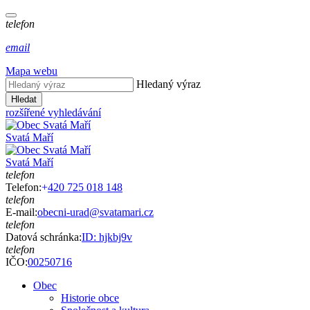
telefon
email
Mapa webu
Hledaný výraz
Hledat
rozšířené vyhledávání
Svatá Maří
Svatá Maří
telefon
Telefon:
+
420 725 018 148
telefon
E-mail:
obecni-urad@svatamari.cz
telefon
Datová schránka:
ID: hjkbj9v
telefon
IČO:
00250716
Obec
Historie obce