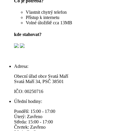
Co je potřeba?
Vlastnit chytrý telefon
Přístup k internetu
Volné úložiště cca 13MB
kde stahovat?
Adresa:
Obecní úřad obce Svatá Maří
Svatá Maří 34, PSČ 38501
IČO: 00250716
Úřední hodiny:
Pondělí: 15:00 - 17:00
Úterý: Zavřeno
Středa: 15:00 - 17:00
Čtvrtek: Zavřeno