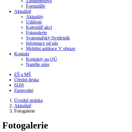
Zastupitelstvo
Formuláře
Aktuálně
Aktuality
Události
Kalendář akcí
Fotogalerie
Svatomařský čtvrtletník
Informace od nás
Mobilní aplikace V obraze
Kontakt
Kontakty na OÚ
Napište nám
ZŠ a MŠ
Úřední deska
SDH
Zpravodaj
Úvodní stránka
Aktuálně
Fotogalerie
Fotogalerie