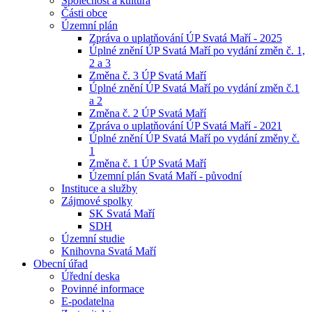
Společnost a kultura
Části obce
Územní plán
Zpráva o uplatňování ÚP Svatá Maří - 2025
Úplné znění ÚP Svatá Maří po vydání změn č. 1,
2 a 3
Změna č. 3 ÚP Svatá Maří
Úplné znění ÚP Svatá Maří po vydání změn č.1
a 2
Změna č. 2 ÚP Svatá Maří
Zpráva o uplatňování ÚP Svatá Maří - 2021
Úplné znění ÚP Svatá Maří po vydání změny č.
1
Změna č. 1 ÚP Svatá Maří
Územní plán Svatá Maří - původní
Instituce a služby
Zájmové spolky
SK Svatá Maří
SDH
Územní studie
Knihovna Svatá Maří
Obecní úřad
Úřední deska
Povinné informace
E-podatelna