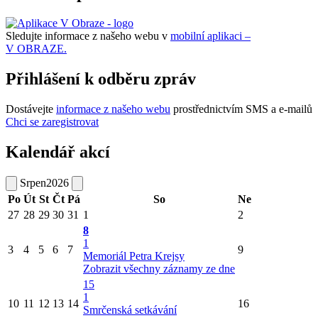
Sledujte informace z našeho webu v
mobilní aplikaci –
V OBRAZE.
Přihlášení k odběru zpráv
Dostávejte
informace z našeho webu
prostřednictvím SMS a e-mailů
Chci se zaregistrovat
Kalendář akcí
Srpen
2026
Po
Út
St
Čt
Pá
So
Ne
27
28
29
30
31
1
2
8
1
3
4
5
6
7
9
Memoriál Petra Krejsy
Zobrazit všechny záznamy ze dne
15
1
10
11
12
13
14
16
Smrčenská setkávání